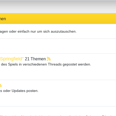
men
ragen oder einfach nur um sich auszutauschen.
pringfield"
21 Themen
des Spiels in verschiedenen Threads gepostet werden.
ts oder Updates posten.