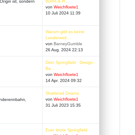
Burns & H ...
Origin ist, sondern
von
Weichfloete1
10 Juli 2024 11:39
Warum gibt es keine
Landerweit ...
von
BarneyGumble
26 Aug. 2024 22:13
Dein Springfield - Design -
Ba ...
von
Weichfloete1
14 Apr. 2024 09:32
Shatterad Deams
von
Weichfloete1
underennbahn,
31 Juli 2023 15:35
Euer letzte Springfield