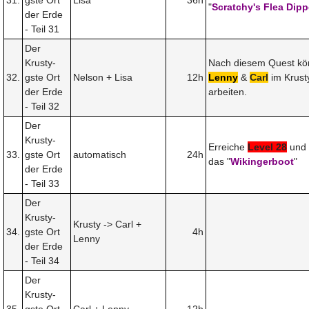
"
Scratchy's Flea Dipp
der Erde
- Teil 31
Der
Krusty-
Nach diesem Quest k
32.
gste Ort
Nelson + Lisa
12h
Lenny
&
Carl
im Krust
der Erde
arbeiten.
- Teil 32
Der
Krusty-
Erreiche
Level 28
und 
33.
gste Ort
automatisch
24h
das "
Wikingerboot
"
der Erde
- Teil 33
Der
Krusty-
Krusty -> Carl +
34.
gste Ort
4h
Lenny
der Erde
- Teil 34
Der
Krusty-
35.
gste Ort
Carl + Lenny
12h