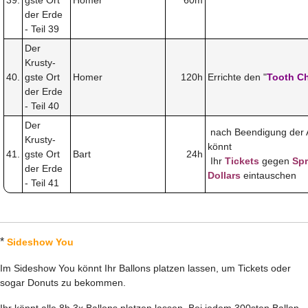
der Erde
- Teil 39
Der
Krusty-
40.
gste Ort
Homer
120h
Errichte den "
Tooth C
der Erde
- Teil 40
Der
nach Beendigung der 
Krusty-
könnt
41.
gste Ort
Bart
24h
Ihr
Tickets
gegen
Spr
der Erde
Dollars
eintauschen
- Teil 41
*
Sideshow You
Im Sideshow You könnt Ihr Ballons platzen lassen, um Tickets oder
sogar Donuts zu bekommen.
Ihr könnt alle 8h 3x Ballons platzen lassen. Bei jedem 300sten Ballon