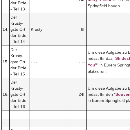
der Erde
Springfield bauen.
- Teil 13
Der
Krusty-
14.
gste Ort
Krusty
8h
der Erde
- Teil 14
Der
Um diese Aufgabe zu 
Krusty-
müsst Ihr das "
Shides
15.
gste Ort
- - -
- - -
*
You
" in Eurem Springf
der Erde
platzieren.
- Teil 15
Der
Krusty-
Um diese Aufgabe zu 
16.
gste Ort
24h
müsst Ihr den "
Souven
der Erde
in Eurem Springfield pl
- Teil 16