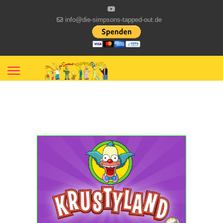
info@die-simpsons-tapped-out.de