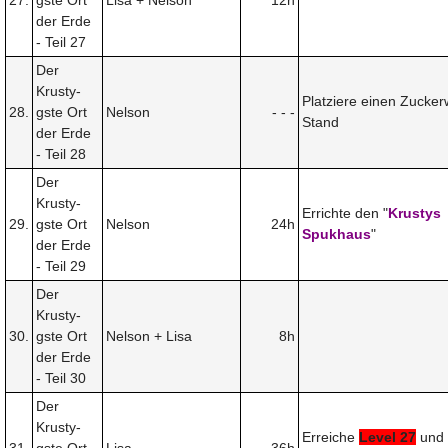
der Erde
- Teil 27
Der
Krusty-
Platziere einen Zucker
28.
gste Ort
Nelson
- - -
Stand
der Erde
- Teil 28
Der
Krusty-
Errichte den "
Krustys
29.
gste Ort
Nelson
24h
Spukhaus
"
der Erde
- Teil 29
Der
Krusty-
30.
gste Ort
Nelson + Lisa
8h
der Erde
- Teil 30
Der
Krusty-
Erreiche
Level 27
und 
31.
gste Ort
Lisa
36h