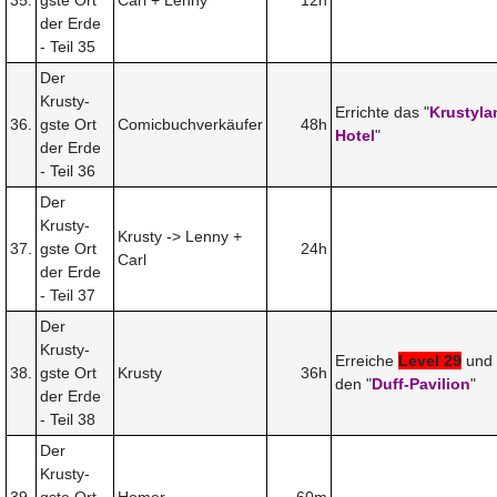
der Erde
- Teil 35
Der
Krusty-
Errichte das "
Krustyla
36.
gste Ort
Comicbuchverkäufer
48h
Hotel
"
der Erde
- Teil 36
Der
Krusty-
Krusty -> Lenny +
37.
gste Ort
24h
Carl
der Erde
- Teil 37
Der
Krusty-
Erreiche
Level 29
und 
38.
gste Ort
Krusty
36h
den "
Duff-Pavilion
"
der Erde
- Teil 38
Der
Krusty-
39.
gste Ort
Homer
60m