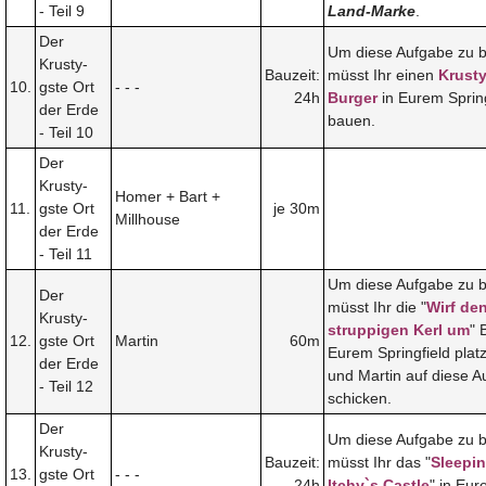
- Teil 9
Land-Marke
.
Der
Um diese Aufgabe zu 
Krusty-
Bauzeit:
müsst Ihr einen
Krusty
10.
gste Ort
- - -
24h
Burger
in Eurem Spring
der Erde
bauen.
- Teil 10
Der
Krusty-
Homer + Bart +
11.
gste Ort
je 30m
Millhouse
der Erde
- Teil 11
Um diese Aufgabe zu 
Der
müsst Ihr die "
Wirf de
Krusty-
struppigen Kerl um
" 
12.
gste Ort
Martin
60m
Eurem Springfield plat
der Erde
und Martin auf diese 
- Teil 12
schicken.
Der
Um diese Aufgabe zu 
Krusty-
Bauzeit:
müsst Ihr das "
Sleepi
13.
gste Ort
- - -
24h
Itchy`s Castle
" in Eu