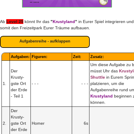
Ab
Level 25
könnt Ihr das
"
Krustyland
"
in Eurer Spiel integrieren und
somit den Freizeitpark Eurer Träume aufbauen.
Aufgabenreihe - aufklappen
Aufgaben:
Figuren:
Zeit:
Zusatz:
Um diese Aufgabe zu 
Der
müsst Uhr das
Krusty
Krusty-
Shuttle
in Eurem Sprin
1.
gste Ort
- - -
- - -
platzieren, um die
der Erde
Aufgabenreihe rund u
- Teil 1
Krustyland
beginnen 
können.
Der
Krusty-
2.
gste Ort
Homer
6s
der Erde