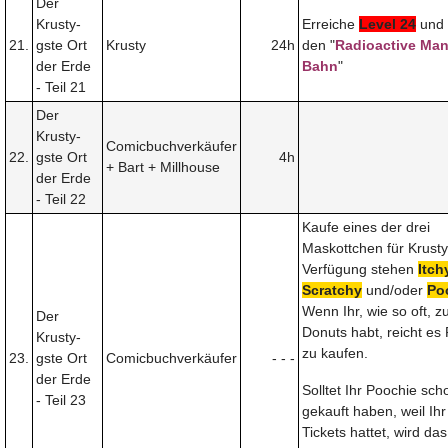
Der
Krusty-
Erreiche
Level 24
und 
21.
gste Ort
Krusty
24h
den "
Radioactive Man
der Erde
Bahn
"
- Teil 21
Der
Krusty-
Comicbuchverkäufer
22.
gste Ort
4h
+ Bart + Millhouse
der Erde
- Teil 22
Kaufe eines der drei
Maskottchen für Krusty
Verfügung stehen
Itch
Scratchy
und/oder
Po
Wenn Ihr, wie so oft, z
Der
Donuts habt, reicht es
Krusty-
zu kaufen.
23.
gste Ort
Comicbuchverkäufer
- - -
der Erde
Solltet Ihr Poochie sch
- Teil 23
gekauft haben, weil Ihr 
Tickets hattet, wird da