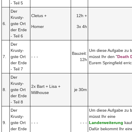
- Teil 5
Der
Cletus +
12h +
Krusty-
6.
gste Ort
Homer
3x 4h
der Erde
- Teil 6
Der
Krusty-
Um diese Aufgabe zu 
Bauzeit:
7.
gste Ort
- - -
müsst Ihr den "
Death 
12h
der Erde
Eurem Springfield erric
- Teil 7
Der
Krusty-
2x Bart + Lisa +
8.
gste Ort
je 30m
Millhouse
der Erde
- Teil 8
Der
Um diese Aufgabe zu 
Krusty-
müsst Ihr eine
9.
gste Ort
- - -
- - -
Landerweiterung
kauf
der Erde
Dafür bekommt Ihr ei