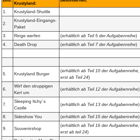
Bild:
Besonderheit:
Krustyland:
1.
Krustyland-Shuttle
Krustyland-Eingangs-
2.
Paket
3.
Ringe werfen
(
erhältlich ab Teil 5 der Aufgabenreihe
)
4.
Death Drop
(
erhältlich ab Teil 7 der Aufgabenreihe
)
(
erhältlich ab Teil 10 der Aufgabenreihe,
5.
Krustyland Burger
erst ab Teil 24
)
Wirf den struppigen
6.
(
erhältlich ab Teil 12 der Aufgabenreihe
)
Kerl um
Sleeping Itchy`s
7.
(
erhältlich ab Teil 13 der Aufgabenreihe
)
Castle
8.
Sideshow You
(
erhältlich ab Teil 15 der Aufgabenreihe
)
(
erhältlich ab Teil 16 der Aufgabenreihe,
9.
Souvenirshop
erst ab teil 24
)