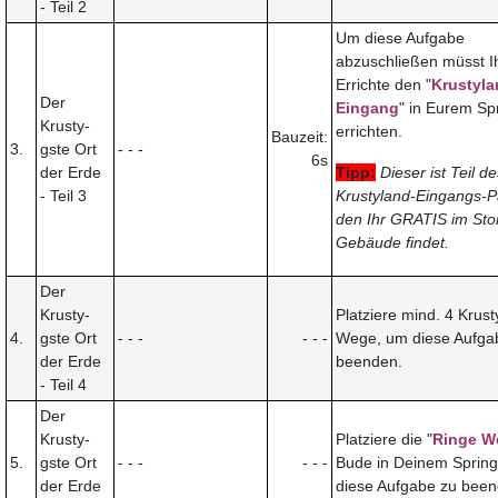
- Teil 2
Um diese Aufgabe
abzuschließen müsst I
Errichte den "
Krustyla
Der
Eingang
" in Eurem Spr
Krusty-
errichten.
Bauzeit:
3.
gste Ort
- - -
6s
der Erde
Tipp:
Dieser ist Teil d
- Teil 3
Krustyland-Eingangs-P
den Ihr GRATIS im Sto
Gebäude findet.
Der
Krusty-
Platziere mind. 4 Krust
4.
gste Ort
- - -
- - -
Wege, um diese Aufga
der Erde
beenden.
- Teil 4
Der
Krusty-
Platziere die "
Ringe W
5.
gste Ort
- - -
- - -
Bude in Deinem Spring
der Erde
diese Aufgabe zu been