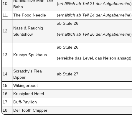
Radioactive Man: Die
10.
(
erhältlich ab Teil 21 der Aufgabenreihe
)
Bahn
11.
The Food Needle
(
erhältlich ab Teil 24 der Aufgabenreihe
)
ab Stufe 26
Nass & Rauchig
12.
Stuntshow
(
erhältlich ab Teil 26 der Aufgabenreihe
)
ab Stufe 26
13.
Krustys Spukhaus
(erreiche das Level, das Nelson ansagt)
Scratchy's Flea
14.
ab Stufe 27
Dipper
15.
Wikingerboot
16.
Krustyland Hotel
17.
Duff-Pavillon
18.
Der Tooth Chipper