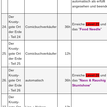
automatisch als erfüllt
angesehen und beende
Der
Krusty-
Erreiche
Level 25
und 
24.
gste Ort
Comicbuchverkäufer
36h
das "
Food Needle
"
der Erde
- Teil 24
Der
Krusty-
25.
gste Ort
Comicbuchverkäufer
12h
der Erde
- Teil 25
Der
Krusty-
Erreiche
Level 26
und 
26.
gste Ort
automatisch
36h
das "
Nass & Rauchig
der Erde
Stuntshow
"
- Teil 26
Der
Krusty-
27.
gste Ort
Lisa + Nelson
12h