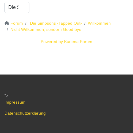
Forum
Die Simpsons -Tapped Out-
Willkommen
Nicht Willkommen, sondern Good bye
Powered by
Kunena Forum
">
Impressum
Datenschutzerklärung