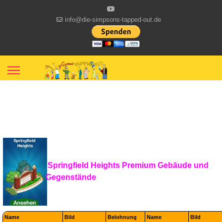
info@die-simpsons-tapped-out.de
Springfield Heights Premium Gebäude und
Gegenstände
Name
Bild
Belohnung
Name
Bild