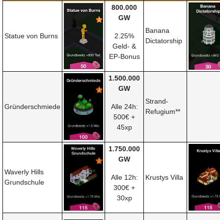
800.000
GW
Banana
Statue von Burns
2.25%
Dictatorship
Geld- &
EP-Bonus
1.500.000
GW
Strand-
Gründerschmiede
Alle 24h:
Refugium**
500€ +
45xp
1.750.000
GW
Waverly Hills
Alle 12h:
Krustys Villa
Grundschule
300€ +
30xp