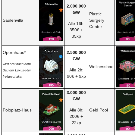
2.000.000
GW
Plastic
Säulenvilla
Surgery
Alle 16h:
Center
350€ +
35xp
Opernhaus*
2.500.000
GW
wird erst nach dem
Wellnessbad
Alle 2h:
Bau der Luxus-Pier
90€ + 9xp
freigeschaltet
3.000.000
GW
Poloplatz-Haus
Alle 8h:
Geld Pool
200€ +
22xp