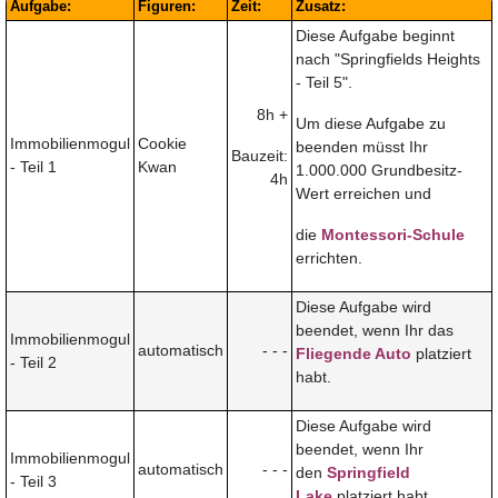
Aufgabe:
Figuren:
Zeit:
Zusatz:
Diese Aufgabe beginnt
nach "Springfields Heights
- Teil 5".
8h +
Um diese Aufgabe zu
Immobilienmogul
Cookie
beenden müsst Ihr
Bauzeit:
- Teil 1
Kwan
1.000.000 Grundbesitz-
4h
Wert erreichen und
die
Montessori-Schule
errichten.
Diese Aufgabe wird
beendet, wenn Ihr das
Immobilienmogul
automatisch
- - -
Fliegende Auto
platziert
- Teil 2
habt.
Diese Aufgabe wird
beendet, wenn Ihr
Immobilienmogul
automatisch
- - -
den
Springfield
- Teil 3
Lake
platziert habt.