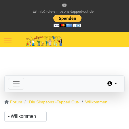
info@die-simpsons-tapped-out.de
Forum
Die Simpsons -Tapped Out-
Willkommen