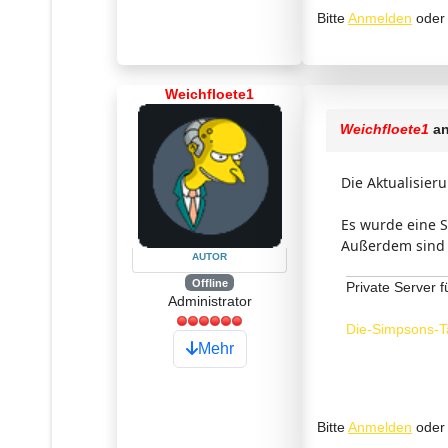
Bitte
Anmelden
ode
Weichfloete1
Weichfloete1
an
Die Aktualisier
Es wurde eine S
Außerdem sind k
AUTOR
Offline
Private Server f
Administrator
Die-Simpsons-T
Mehr
Bitte
Anmelden
ode