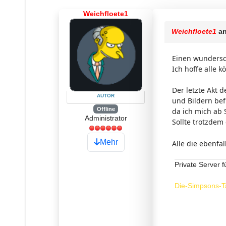
Weichfloete1
Weichfloete1
an
Einen wundersc
Ich hoffe alle 
Der letzte Akt 
AUTOR
und Bildern befü
Offline
da ich mich ab 
Administrator
Sollte trotzdem
Mehr
Alle die ebenfa
Private Server f
Die-Simpsons-T