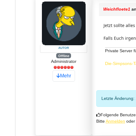
Weichfloete1
an
Jetzt sollte all
Falls Euch irgen
AUTOR
Private Server f
Offline
Administrator
Die-Simpsons-T
Mehr
Letzte Änderung:
Folgende Benutze
Bitte
Anmelden
ode