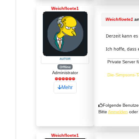
Weichfloete1
Weichfloete1
an
Derzeit kann es
Ich hoffe, dass 
AUTOR
Private Server f
Offline
Administrator
Die-Simpsons-T
Mehr
Folgende Benutze
Bitte
Anmelden
ode
Weichfloete1