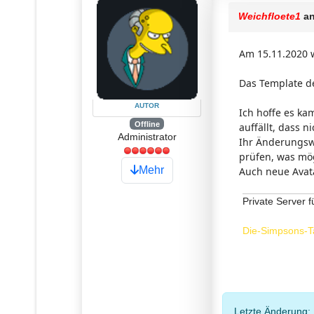
Weichfloete1
an
Am 15.11.2020 w
Das Template de
AUTOR
Ich hoffe es ka
Offline
auffällt, dass n
Administrator
Ihr Änderungsw
prüfen, was mög
Mehr
Auch neue Avat
Private Server f
Die-Simpsons-T
Letzte Änderung: