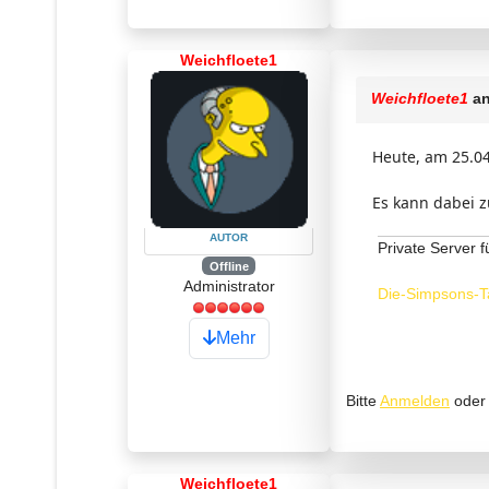
Weichfloete1
Weichfloete1
an
Heute, am 25.04
Es kann dabei z
AUTOR
Private Server f
Offline
Administrator
Die-Simpsons-T
Mehr
Bitte
Anmelden
ode
Weichfloete1