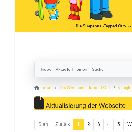
Die Simpsons -Tapped Out-
Index
Aktuelle Themen
Suche
Forum
Die Simpsons -Tapped Out-
Neuigke
Aktualisierung der Webseite
Start
Zurück
1
2
3
4
5
We