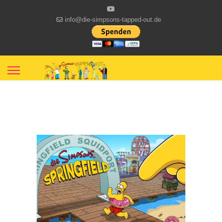
info@die-simpsons-tapped-out.de