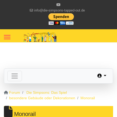
info@die-simpsons-tapped-out.de
Forum
Die Simpsons: Das Spiel
besondere Gebäude oder Dekorationen
Monorail
Monorail