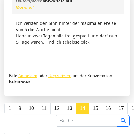
Dauerspieler
antwortete auf
Monorail
Ich versteh den Sinn hinter der maximalen Preise
von 5 die Woche nicht.
Habe in zwei Tagen alle frei gespielt und darf nun
5 Tage waren. Find ich scheisse :sick:
Bitte
Anmelden
oder
Registrieren
um der Konversation
beizutreten.
1
9
10
11
12
13
14
15
16
17
1