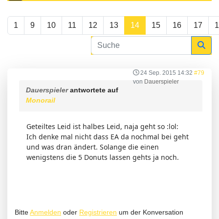
1
9
10
11
12
13
14
15
16
17
1
24 Sep. 2015 14:32
#79
von
Dauerspieler
Dauerspieler
antwortete auf
Monorail
Geteiltes Leid ist halbes Leid, naja geht so :lol:
Ich denke mal nicht dass EA da nochmal bei geht
und was dran ändert. Solange die einen
wenigstens die 5 Donuts lassen gehts ja noch.
Bitte
Anmelden
oder
Registrieren
um der Konversation