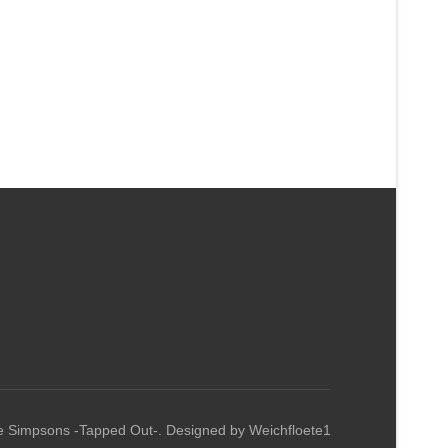
e Simpsons -Tapped Out-. Designed by Weichfloete1