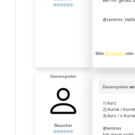
Bei mir genau d
@Lemmis: Hätte
Bitte
Anmelden
ode
Dauerspieler
Dauerspieler
an
1) kurz
2) Kurve / Kurve
3) kurz / s-Kurv
Besucher
@lemmis
Ich glaub nicht