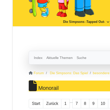
Die Simpsons -Tapped Out-
Index
Aktuelle Themen
Suche
Forum
Die Simpsons: Das Spiel
besondere
Monorail
...
Start
Zurück
1
7
8
9
10