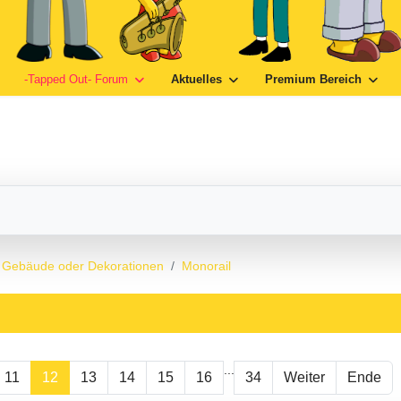
-Tapped Out- Forum
Aktuelles
Premium Bereich
 Gebäude oder Dekorationen
Monorail
...
11
12
13
14
15
16
34
Weiter
Ende