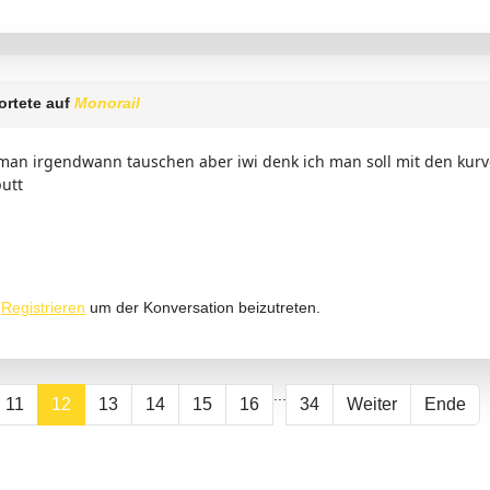
rtete auf
Monorail
man irgendwann tauschen aber iwi denk ich man soll mit den kurv
utt
r
Registrieren
um der Konversation beizutreten.
...
11
12
13
14
15
16
34
Weiter
Ende