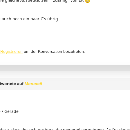
ie gleiche Ausbeute. Sehr "zufällig" von EA
 auch noch ein paar C's übrig
r
Registrieren
um der Konversation beizutreten.
twortete auf
Monorail
e / Gerade
 dran, dass die sich nochmal die monorail vornehmen. Außer das 