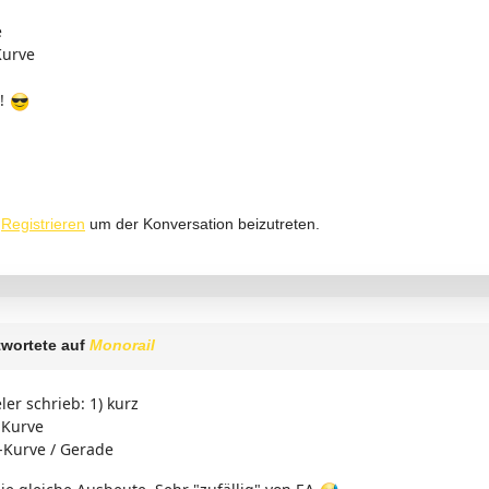
e
Kurve
l!
r
Registrieren
um der Konversation beizutreten.
wortete auf
Monorail
er schrieb: 1) kurz
 Kurve
s-Kurve / Gerade