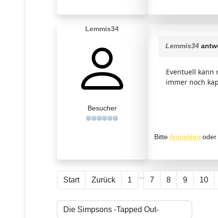
Lemmis34
Lemmis34
antwo
Eventuell kann 
immer noch kap
Besucher
Bitte
Anmelden
ode
...
Start
Zurück
1
7
8
9
10