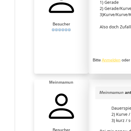
1) Gerade
2) Gerade/Kurv
3)Kurve/Kurve/
Besucher
Also doch Zufal
Bitte
Anmelden
ode
Meinmamun
Meinmamun
ant
Dauerspiel
2) Kurve /
3) kurz / 
Besucher