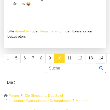
Smilies
Bitte
Anmelden
oder
Registrieren
um der Konversation
beizutreten.
1
5
6
7
8
9
10
11
12
13
14
Forum
Die Simpsons: Das Spiel
besondere Gebäude oder Dekorationen
Monorail