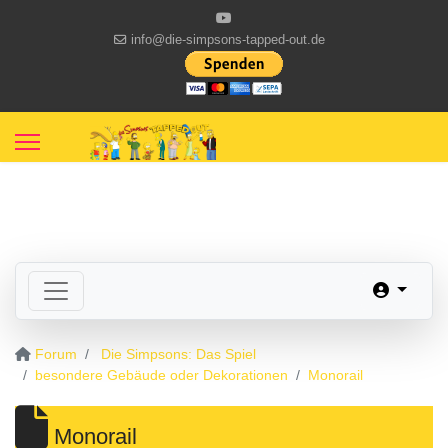
info@die-simpsons-tapped-out.de
Forum
Die Simpsons: Das Spiel
besondere Gebäude oder Dekorationen
Monorail
Monorail