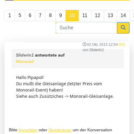
1
5
6
7
8
9
10
11
12
13
14
02 Okt. 2015 12:54
#55
von
Sliderin1
Sliderin1
antwortete auf
Monorail
Hallo Pipapol!
Du mußt die Gleisanlage (letzter Preis vom
Monorail-Event) haben!
Siehe auch Zusütziches -> Monorail-Gleisanlage.
Bitte
Anmelden
oder
Registrieren
um der Konversation