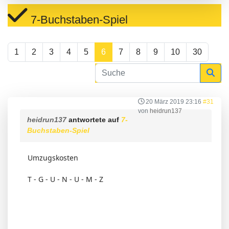
7-Buchstaben-Spiel
1
2
3
4
5
6
7
8
9
10
30
20 März 2019 23:16
#31
von
heidrun137
heidrun137
antwortete auf
7-
Buchstaben-Spiel
Umzugskosten
T - G - U - N - U - M - Z