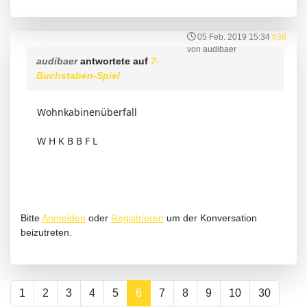
05 Feb. 2019 15:34
#36
von
audibaer
audibaer
antwortete auf
7-
Buchstaben-Spiel
Wohnkabinenüberfall
W H K B B F L
Bitte
Anmelden
oder
Registrieren
um der Konversation
beizutreten.
1
2
3
4
5
6
7
8
9
10
30