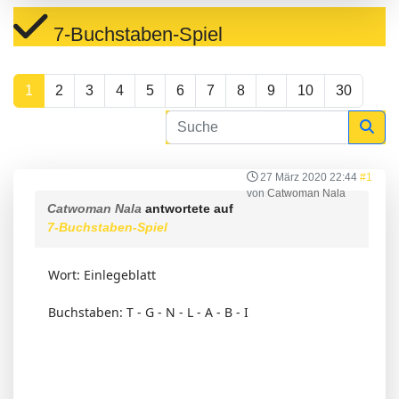
7-Buchstaben-Spiel
1
2
3
4
5
6
7
8
9
10
30
27 März 2020 22:44
#1
von
Catwoman Nala
Catwoman Nala
antwortete auf
7-Buchstaben-Spiel
Wort: Einlegeblatt
Buchstaben: T - G - N - L - A - B - I