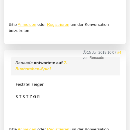
Bitte
Anmelden
oder
Registrieren
um der Konversation
beizutreten.
15 Juli 2019 10:07
#4
von
Renaade
Renaade
antwortete auf
7-
Buchstaben-Spiel
Feststellzeiger
S T S T Z G R
Bitte
Anmelden
oder
Registrieren
um der Konversation