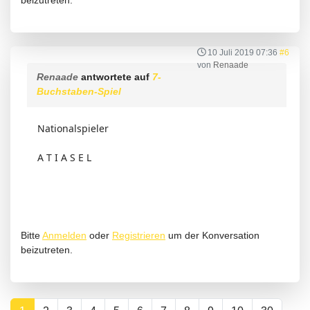
beizutreten.
10 Juli 2019 07:36
#6
von
Renaade
Renaade
antwortete auf
7-
Buchstaben-Spiel
Nationalspieler
A T I A S E L
Bitte
Anmelden
oder
Registrieren
um der Konversation
beizutreten.