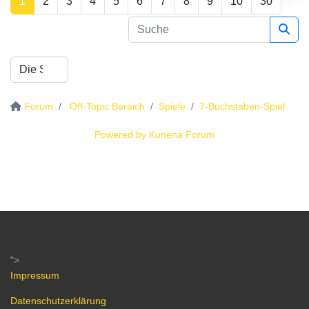
1
2
3
4
5
6
7
8
9
10
30
Forum
Off-Topic Bereich
Spiele
7-Buchstaben-Spiel
Powered by
Kunena Forum
">
Impressum
Datenschutzerklärung