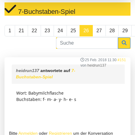
7-Buchstaben-Spiel
1
21
22
23
24
25
26
27
28
29
25 Feb. 2018 11:30
#151
von
heidrun137
heidrun137
antwortete auf
7-
Buchstaben-Spiel
Wort: Babymilchflasche
Buchstaben: f- m- a- y- h- e- s
Bitte
Anmelden
oder
Registrieren
um der Konversation