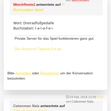
von
Weichfloete1
Weichfloete1
antwortete auf
7-
Buchstaben-Spiel
Wort: Dreiradfußpedalle
Buchstaben: l-a-l-a-f-e-i
Private Server für das Spiel funktionieren ganz gut.
Die-Simpsons-Tapped-Out.de
Bitte
Anmelden
oder
Registrieren
um der Konversation
beizutreten.
24 Feb. 2018 13:29
#154
von
Catwoman Nala
Catwoman Nala
antwortete auf