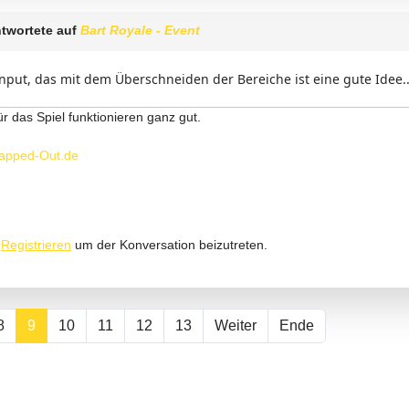
twortete auf
Bart Royale - Event
nput, das mit dem Überschneiden der Bereiche ist eine gute Idee..
ür das Spiel funktionieren ganz gut.
apped-Out.de
r
Registrieren
um der Konversation beizutreten.
8
9
10
11
12
13
Weiter
Ende