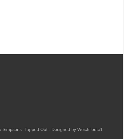
e Simpsons -Tapped Out-. Designed by Weichfloete1