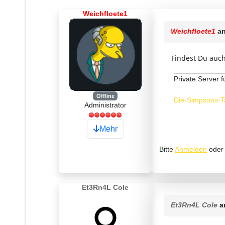
Weichfloete1
Weichfloete1
an
Findest Du auch
Private Server f
Offline
Die-Simpsons-T
Administrator
Mehr
Bitte
Anmelden
ode
Et3Rn4L Cole
Et3Rn4L Cole
a