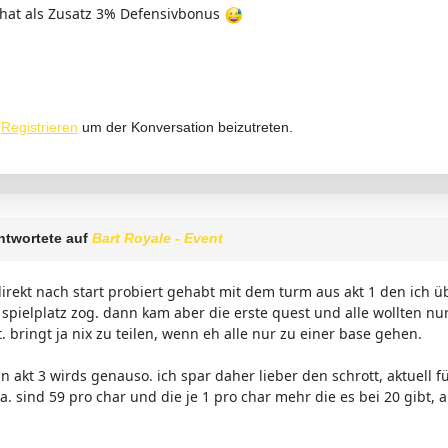
 hat als Zusatz 3% Defensivbonus
r
Registrieren
um der Konversation beizutreten.
ntwortete auf
Bart Royale - Event
direkt nach start probiert gehabt mit dem turm aus akt 1 den ich ü
pielplatz zog. dann kam aber die erste quest und alle wollten nu
. bringt ja nix zu teilen, wenn eh alle nur zu einer base gehen.
n akt 3 wirds genauso. ich spar daher lieber den schrott, aktuell f
a. sind 59 pro char und die je 1 pro char mehr die es bei 20 gibt, a