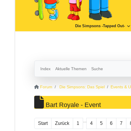
Die Simpsons -Tapped Out-
Index
Aktuelle Themen
Suche
Forum
Die Simpsons: Das Spiel
Events & 
Bart Royale - Event
...
Start
Zurück
1
4
5
6
7