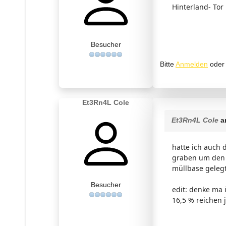
Hinterland- Tor
Besucher
Bitte
Anmelden
ode
Et3Rn4L Cole
Et3Rn4L Cole
a
hatte ich auch 
graben um den s
müllbase gelegt
Besucher
edit: denke ma i
16,5 % reichen j