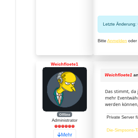
Letzte Änderung:
Bitte
Anmelden
ode
Weichfloete1
Weichfloete1
an
Das stimmt, da 
mehr Eventwähru
werden können, 
Offline
Private Server f
Administrator
Die-Simpsons-T
Mehr