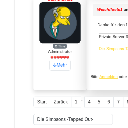
Weichfloete1
an
Danke für den I
Private Server f
Offline
Die-Simpsons-T
Administrator
Mehr
Bitte
Anmelden
ode
...
Start
Zurück
1
4
5
6
7