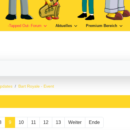
-Tapped Out- Forum
Aktuelles
Premium Bereich
Updates
Bart Royale - Event
8
9
10
11
12
13
Weiter
Ende