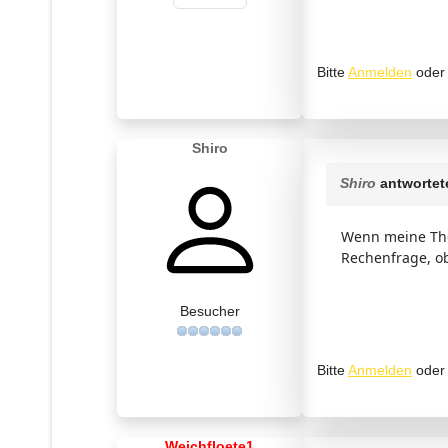
Bitte
Anmelden
ode
Shiro
Shiro
antwortet
Wenn meine Theo
Rechenfrage, ob
Besucher
Bitte
Anmelden
ode
Weichfloete1