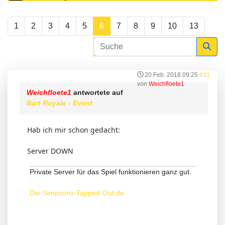
1
2
3
4
5
6
7
8
9
10
13
20 Feb. 2018 09:25
#31
von
Weichfloete1
Weichfloete1
antwortete auf
Bart Royale - Event
Hab ich mir schon gedacht:
Server DOWN
Private Server für das Spiel funktionieren ganz gut.
Die-Simpsons-Tapped-Out.de