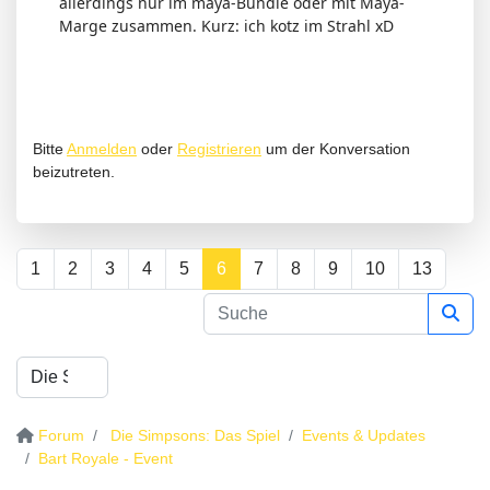
allerdings nur im maya-Bundle oder mit Maya-
Marge zusammen. Kurz: ich kotz im Strahl xD
Bitte
Anmelden
oder
Registrieren
um der Konversation
beizutreten.
1
2
3
4
5
6
7
8
9
10
13
Forum
Die Simpsons: Das Spiel
Events & Updates
Bart Royale - Event