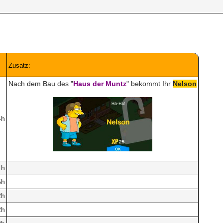
Zusatz:
Nach dem Bau des "
Haus der Muntz
" bekommt Ihr
Nelson
4h
4h
6h
2h
2h