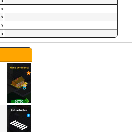
2h
0m
8h
4h
6h