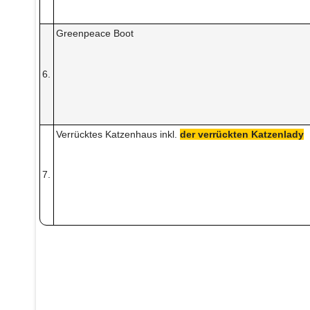
Greenpeace Boot
6.
Verrücktes Katzenhaus inkl.
der verrückten Katzenlady
7.