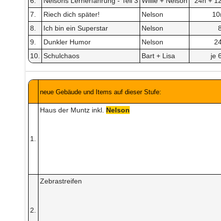
6.
Nelsons Lernerfahrung - Teil 3
Willie + Nelson
24h + 1
7.
Riech dich später!
Nelson
1
8.
Ich bin ein Superstar
Nelson
9.
Dunkler Humor
Nelson
2
10.
Schulchaos
Bart + Lisa
je 
neue Gebäude und Items auf dieser Stufe:
Haus der Muntz inkl.
Nelson
1.
Zebrastreifen
2.