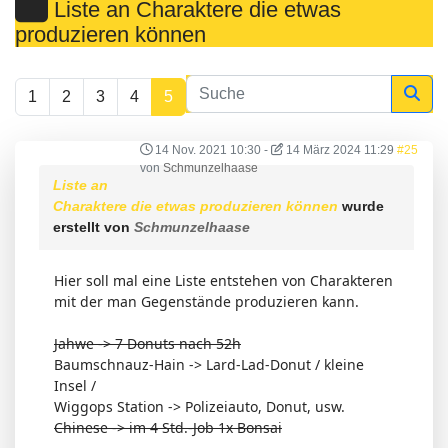
Liste an Charaktere die etwas
produzieren können
1
2
3
4
5
14 Nov. 2021 10:30
-
14 März 2024 11:29
#25
von
Schmunzelhaase
Liste an
Charaktere die etwas produzieren können
wurde
erstellt von
Schmunzelhaase
Hier soll mal eine Liste entstehen von Charakteren
mit der man Gegenstände produzieren kann.
Jahwe -> 7 Donuts nach 52h
Baumschnauz-Hain -> Lard-Lad-Donut / kleine
Insel /
Wiggops Station -> Polizeiauto, Donut, usw.
Chinese -> im 4 Std.-Job 1x Bonsai