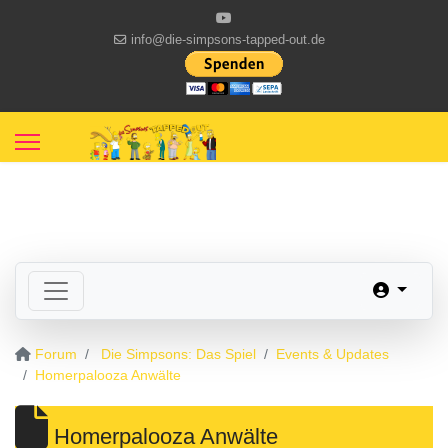
info@die-simpsons-tapped-out.de
Forum
Die Simpsons: Das Spiel
Events & Updates
Homerpalooza Anwälte
Homerpalooza Anwälte