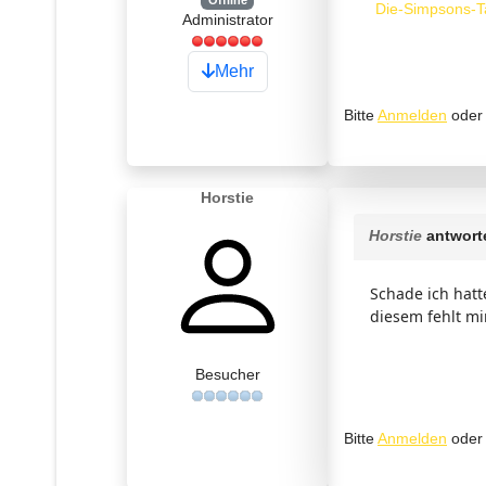
Offline
Die-Simpsons-T
Administrator
Mehr
Bitte
Anmelden
ode
Horstie
Horstie
antwort
Schade ich hat
diesem fehlt mir
Besucher
Bitte
Anmelden
ode