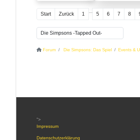
...
Start
Zurück
1
5
6
7
8
Forum
Die Simpsons: Das Spiel
Events & 
">
Impressum
Datenschutzerklärung