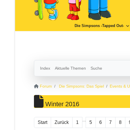
Die Simpsons -Tapped Out-
Index
Aktuelle Themen
Suche
Forum
Die Simpsons: Das Spiel
Events & 
Winter 2016
...
Start
Zurück
1
5
6
7
8