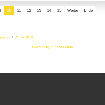
9
10
11
12
13
14
15
Weiter
Ende
Updates
Winter 2016
Powered by
Kunena Forum