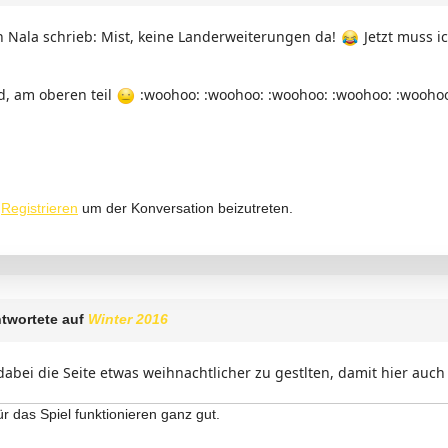
Nala schrieb: Mist, keine Landerweiterungen da!
Jetzt muss ic
nd, am oberen teil
:woohoo: :woohoo: :woohoo: :woohoo: :wooho
r
Registrieren
um der Konversation beizutreten.
twortete auf
Winter 2016
dabei die Seite etwas weihnachtlicher zu gestlten, damit hier a
ür das Spiel funktionieren ganz gut.