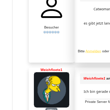
Catwoman 
es gibt jetzt la
Besucher
Bitte
Anmelden
ode
Weichfloete1
Weichfloete1
an
Ich bin gerade 
Private Server f