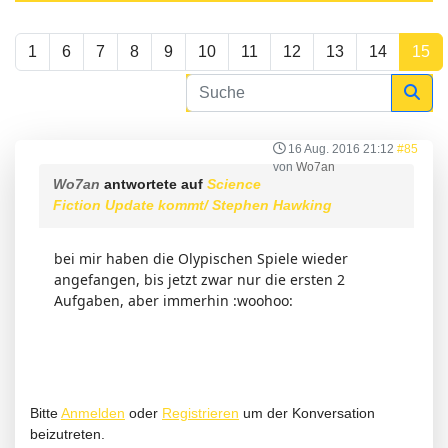
1
6
7
8
9
10
11
12
13
14
15
16 Aug. 2016 21:12
#85
von
Wo7an
Wo7an
antwortete auf
Science
Fiction Update kommt/ Stephen Hawking
bei mir haben die Olypischen Spiele wieder
angefangen, bis jetzt zwar nur die ersten 2
Aufgaben, aber immerhin :woohoo:
Bitte
Anmelden
oder
Registrieren
um der Konversation
beizutreten.