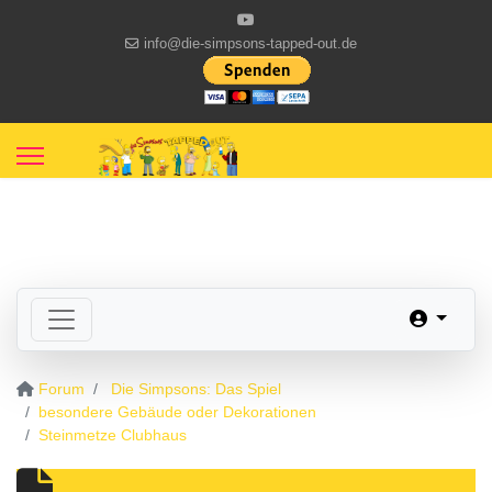
info@die-simpsons-tapped-out.de
Forum
Die Simpsons: Das Spiel
besondere Gebäude oder Dekorationen
Steinmetze Clubhaus