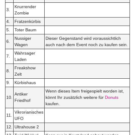
Knurrender
3.
Zombie
4.
Fratzenkürbis
5.
Toter Baum
Nussiger
Dieser Gegenstand wird voraussichtlich
6.
Wagen
auch nach dem Event noch zu kaufen sein.
Wahrsager
7.
Laden
Freakshow
8.
Zelt
9.
Kürbishaus
Wenn dieses Item freigespielt worden ist,
Antiker
10.
könnt Ihr zusätzlich weitere für
Donuts
Friedhof
kaufen.
Vikrorianisches
11.
UFO
12.
Ultrahouse 2