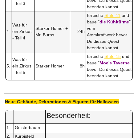
bevor Du dieses Quest
- Teil 3
beenden kannst
Erreiche
Stufe 11
und
baue "
die Kühltürme
"
Was für
Starker Homer +
vom
4.
ein Zirkus
24h
Mr. Burns
Atomkraftwerk bevor
- Teil 4
Du dieses Quest
beenden kannst
Erreiche
Stufe 15
und
Was für
baue "
Moe's Taverne
"
5.
ein Zirkus
Starker Homer
8h
bevor Du dieses Quest
- Teil 5
beenden kannst.
Neue Gebäude, Dekorationen & Figuren für Halloween
Besonderheit:
1.
Geisterbaum
2.
Kürbisfeld