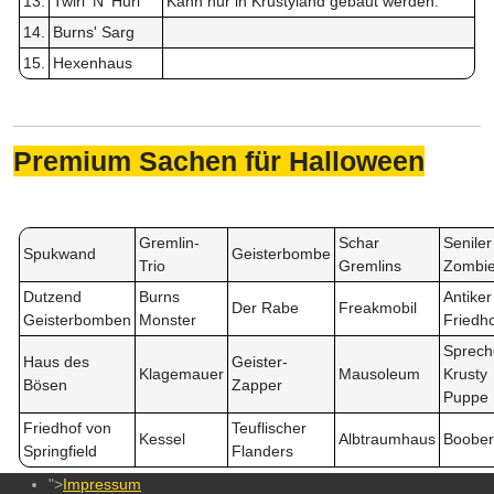
13.
Twirl 'N' Hurl
Kann nur in Krustyland gebaut werden.
14.
Burns' Sarg
15.
Hexenhaus
Premium Sachen für Halloween
Gremlin-
Schar
Seniler
Spukwand
Geisterbombe
Trio
Gremlins
Zombi
Dutzend
Burns
Antiker
Der Rabe
Freakmobil
Geisterbomben
Monster
Friedh
Sprec
Haus des
Geister-
Klagemauer
Mausoleum
Krusty
Bösen
Zapper
Puppe
Friedhof von
Teuflischer
Kessel
Albtraumhaus
Boober
Springfield
Flanders
">
Impressum