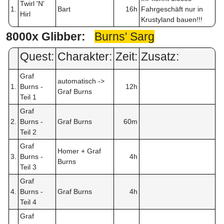
Twirl 'N'
1.
Bart
16h
Fahrgeschäft nur in
Hirl
Krustyland bauen!!!
8000x Glibber:
Burns' Sarg
Quest:
Charakter:
Zeit:
Zusatz:
Graf
automatisch ->
1.
Burns -
12h
Graf Burns
Teil 1
Graf
2.
Burns -
Graf Burns
60m
Teil 2
Graf
Homer + Graf
3.
Burns -
4h
Burns
Teil 3
Graf
4.
Burns -
Graf Burns
4h
Teil 4
Graf