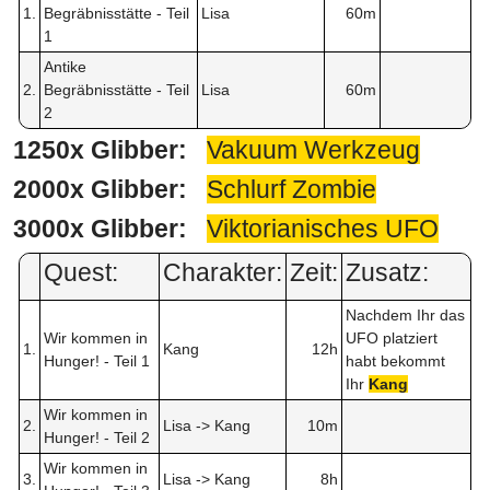
1.
Begräbnisstätte - Teil
Lisa
60m
1
Antike
2.
Begräbnisstätte - Teil
Lisa
60m
2
1250x Glibber:
Vakuum Werkzeug
2000x Glibber:
Schlurf Zombie
3000x Glibber:
Viktorianisches UFO
Quest:
Charakter:
Zeit:
Zusatz:
Nachdem Ihr das
Wir kommen in
UFO platziert
1.
Kang
12h
Hunger! - Teil 1
habt bekommt
Ihr
Kang
Wir kommen in
2.
Lisa -> Kang
10m
Hunger! - Teil 2
Wir kommen in
3.
Lisa -> Kang
8h