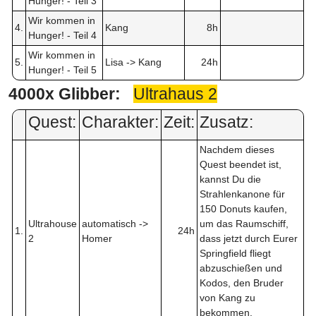
Hunger! - Teil 3
Wir kommen in
4.
Kang
8h
Hunger! - Teil 4
Wir kommen in
5.
Lisa -> Kang
24h
Hunger! - Teil 5
4000x Glibber:
Ultrahaus 2
Quest:
Charakter:
Zeit:
Zusatz:
Nachdem dieses
Quest beendet ist,
kannst Du die
Strahlenkanone für
150 Donuts kaufen,
Ultrahouse
automatisch ->
um das Raumschiff,
1.
24h
2
Homer
dass jetzt durch Eurer
Springfield fliegt
abzuschießen und
Kodos, den Bruder
von Kang zu
bekommen.