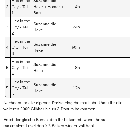
Hex in the
Suzanne die
2.
City - Teil
Hexe + Homer +
4h
1
Bart
Hex in the
Suzanne die
3.
City - Teil
24h
Hexe
2
Hex in the
Suzanne die
4.
City - Teil
60m
Hexe
3
Hex in the
Suzanne die
5.
City - Teil
8h
Hexe
4
Hex in the
Suzanne die
5.
City - Teil
12h
Hexe
5
Nachdem Ihr alle eigenen Preise eingeheimst habt, könnt Ihr alle
weiteren 2000 Glibber bis zu 3 Donuts bekommen.
Es ist der gleiche Bonus, den Ihr bekommt, wenn Ihr auf
maximalem Level den XP-Balken wieder voll habt.