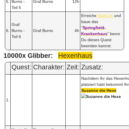
5.
Burns -
Graf Burns
12h
Teil 5
Erreiche
Stufe 24
und
baue das
Graf
"
Springfield-
6.
Burns -
Graf Burns
4h
Krankenhaus
" bevor
Teil 6
Du dieses Quest
beenden kannst.
10000x Glibber:
Hexenhaus
Quest:
Charakter:
Zeit:
Zusatz:
Nachdem Ihr das Hexenh
platziert habt bekommt Ihr
Suzanne die Hexe
1.