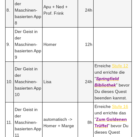
der
Apu + Ned +
8.
Maschinen-
24h
Prof. Frink
basierten App
8
Der Geist in
der
9.
Maschinen-
Homer
12h
basierten App
9
Erreiche
Stufe 12
Der Geist in
und errichte die
der
"
Springfield
10.
Maschinen-
Lisa
24h
Bibliothek
" bevor
basierten App
Du dieses Quest
10
beenden kannst.
Erreiche
Stufe 16
Der Geist in
und errichte das
der
automatisch ->
"
Zum Goldenen
11.
Maschinen-
8h
Homer + Marge
Trüffel
" bevor Du
basierten App
dieses Quest
11