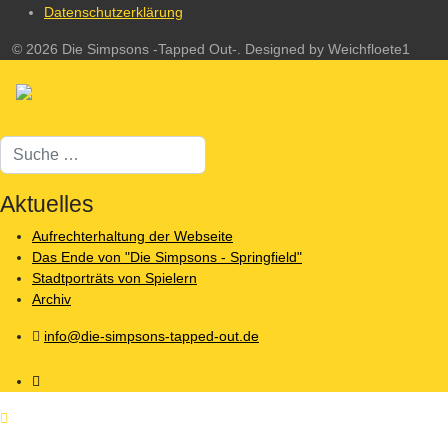
Datenschutzerklärung
© 2026 Die Simpsons -Tapped Out-. Designed by Weichfloete1
Suchen
Aktuelles
Aufrechterhaltung der Webseite
Das Ende von "Die Simpsons - Springfield"
Stadtporträts von Spielern
Archiv
info@die-simpsons-tapped-out.de