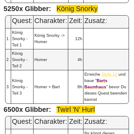
5250x Glibber:
König Snorky
Quest:
Charakter:
Zeit:
Zusatz:
König
König Snorky ->
1.
Snorky -
12h
Homer
Teil 1
König
2.
Snorky -
Homer
4h
Teil 2
Erreiche
Stufe 12
und
König
baue "
Barts
3.
Snorky -
Homer + Bart
8h
Baumhaus
" bevor Du
Teil 3
dieses Quest beenden
kannst
6500x Glibber:
Twirl 'N' Hurl
Quest:
Charakter:
Zeit:
Zusatz:
Ihr könnt dieses